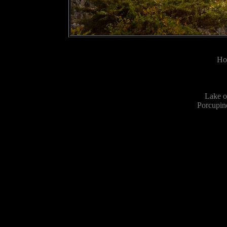
Ho
Lake o
Porcupin