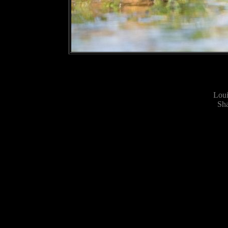
Loui
Sha