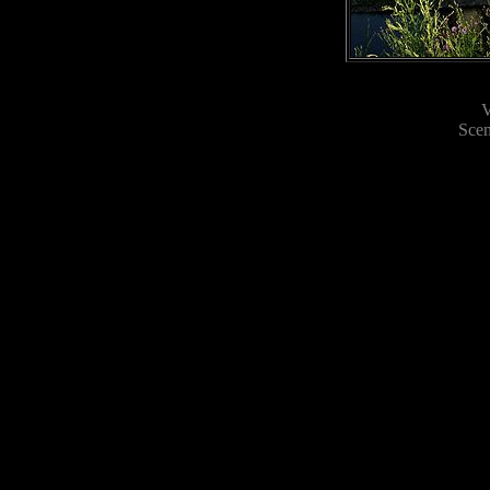
V
Scen